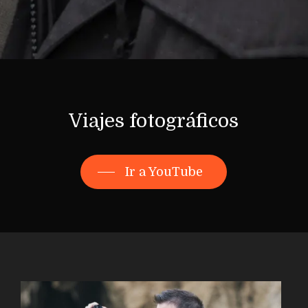
Viajes fotográficos
vlogs
Ir a YouTube