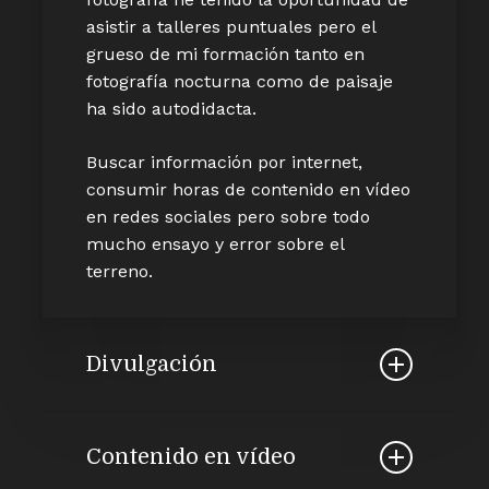
asistir a talleres puntuales pero el
grueso de mi formación tanto en
fotografía nocturna como de paisaje
ha sido autodidacta.
Buscar información por internet,
consumir horas de contenido en vídeo
en redes sociales pero sobre todo
mucho ensayo y error sobre el
terreno.
Divulgación
Uno de mis motores a parte de la
práctica fotográfica en sí es el espacio
Contenido en vídeo
del que disponemos hoy día para